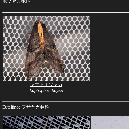
ホソヤガ亜科
ヤマトホソヤガ
Lophoptera hayesi
Euteliinae フサヤガ亜科