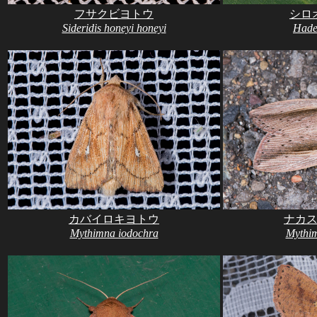
フサクビヨトウ
シロ
Sideridis honeyi honeyi
Hade
カバイロキヨトウ
ナカ
Mythimna iodochra
Mythi