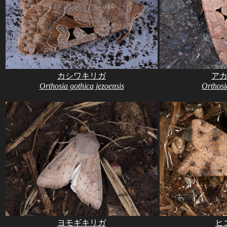
カシワキリガ
ア
Orthosia gothica jezoensis
Orthosi
ヨモギキリガ
ヒ