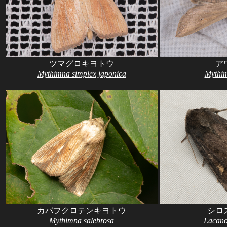
ツマグロキヨトウ
ア
Mythimna simplex japonica
Mythim
カバフクロテンキヨトウ
シロ
Mythimna salebrosa
Lacano