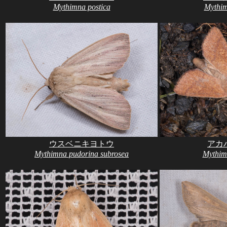
Mythimna postica
Mythim
ウスベニキヨトウ
アカ
Mythimna pudorina subrosea
Mythimn