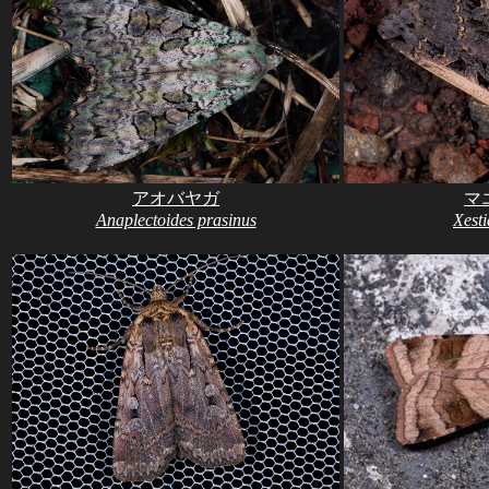
アオバヤガ
マ
Anaplectoides prasinus
Xest