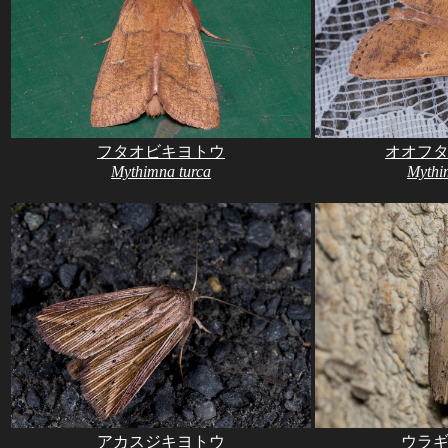
フタオビキヨトウ
オオフ
Mythimna turca
Mythi
アカスジキヨトウ
ウラ