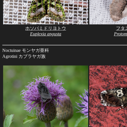
ホソバミドリヨトウ
フタ
Euplexia angusta
Protomi
Noctuinae モンヤガ亜科
Agrotini カブラヤガ族