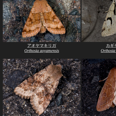
アオヤマキリガ
カギ
Orthosia aoyamensis
Orthosia