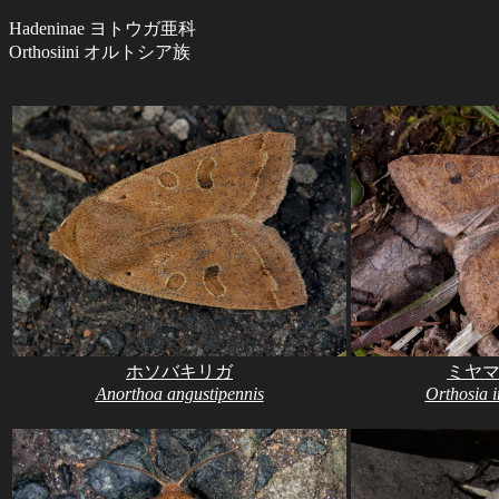
Hadeninae ヨトウガ亜科
Orthosiini オルトシア族
ホソバキリガ
ミヤ
Anorthoa angustipennis
Orthosia i