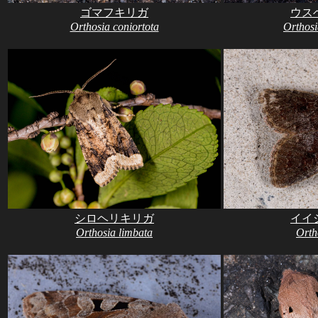
ゴマフキリガ
ウス
Orthosia coniortota
Orthosi
シロヘリキリガ
イイ
Orthosia limbata
Orth