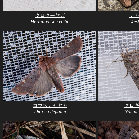
クロクモヤガ
ナ
Hermonassa cecilia
Xest
コウスチャヤガ
クロ
Diarsia deparca
Naenia