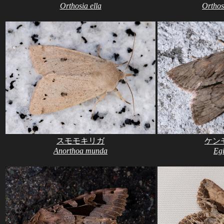
Orthosia ella
Orthos
スモモキリガ
ケン
Anorthoa munda
Egi