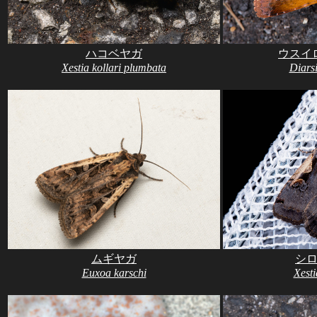
ハコベヤガ
ウスイ
Xestia kollari plumbata
Diars
ムギヤガ
シ
Euxoa karschi
Xest