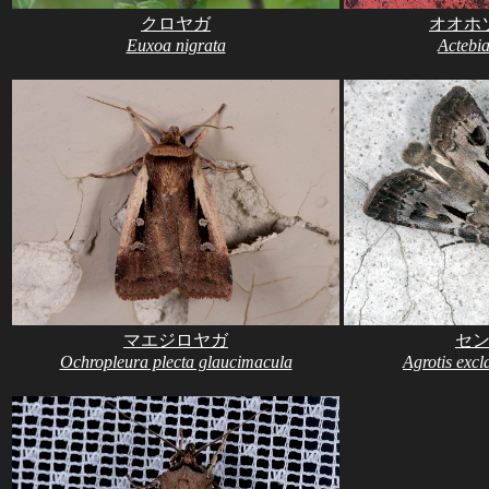
クロヤガ
オオホ
Euxoa nigrata
Actebi
マエジロヤガ
セ
Ochropleura plecta glaucimacula
Agrotis excl