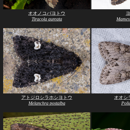
オオノコバヨトウ
Tiracola aureata
Mamest
アトジロシラホシヨトウ
オオシ
Melanchra postalba
Poli