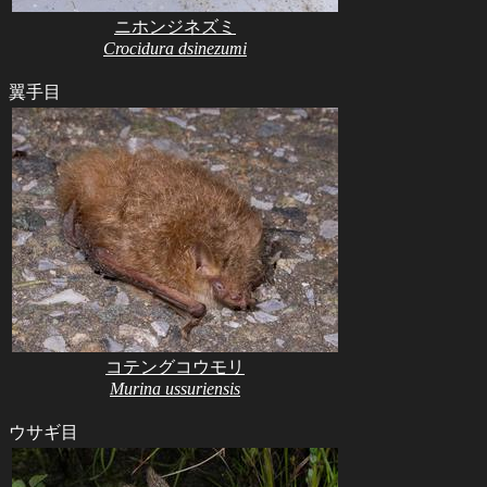
ニホンジネズミ
Crocidura dsinezumi
翼手目
コテングコウモリ
Murina ussuriensis
ウサギ目