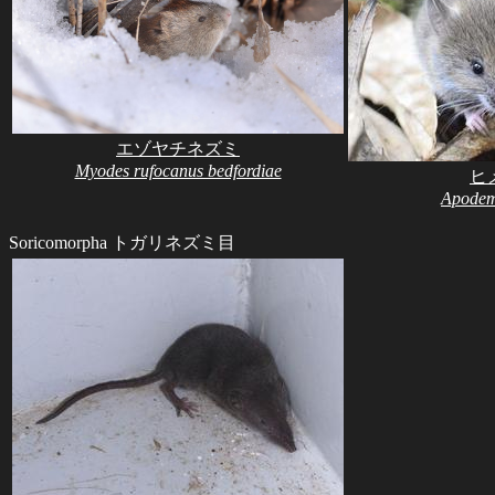
エゾヤチネズミ
Myodes rufocanus bedfordiae
ヒ
Apodem
Soricomorpha トガリネズミ目