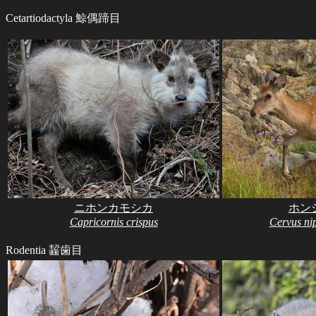
Cetartiodactyla 鯨偶蹄目
ニホンカモシカ
ホン
Capricornis crispus
Cervus ni
Rodentia 齧歯目