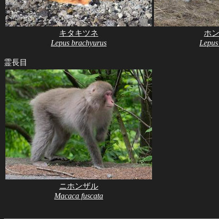
キタキツネ
ホ
Lepus brachyurus
Lepus
霊長目
ニホンザル
Macaca fuscata