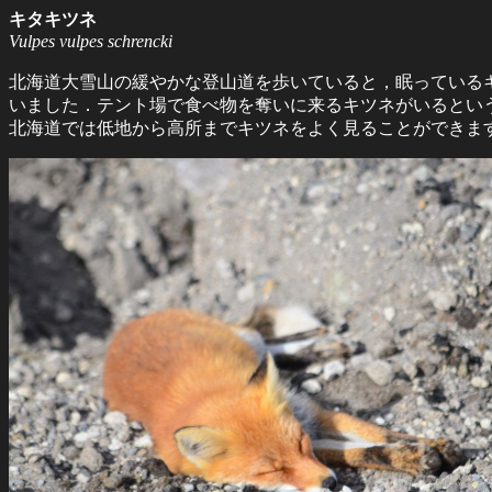
キタキツネ
Vulpes vulpes schrencki
北海道大雪山の緩やかな登山道を歩いていると，眠っている
いました．テント場で食べ物を奪いに来るキツネがいるとい
北海道では低地から高所までキツネをよく見ることができま