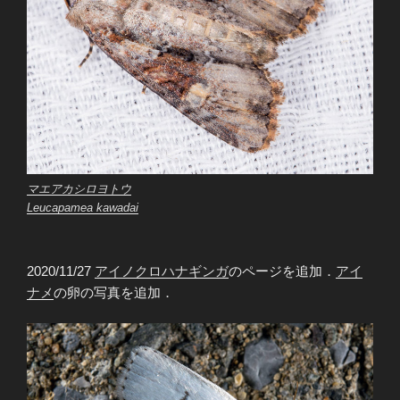
マエアカシロヨトウ
Leucapamea kawadai
2020/11/27
アイノクロハナギンガ
のページを追加．
アイ
ナメ
の卵の写真を追加．