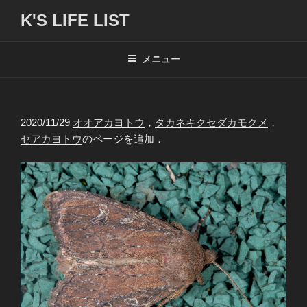
コ
K'S LIFE LIST
ン
テ
ン
メニュー
ツ
へ
ス
2020/11/29
オオアカヨトウ
，
タカネキクセダカモクメ
，
キ
セアカヨトウ
のページを追加．
ッ
プ