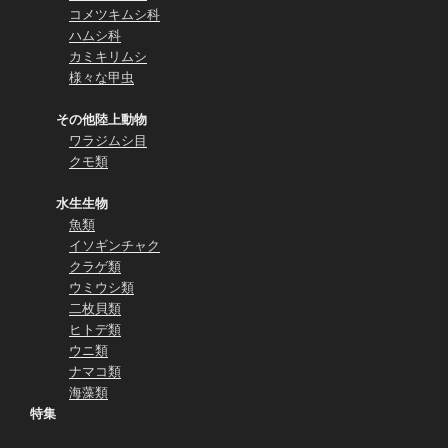
コメツキムシ科
ハムシ科
カミキリムシ
様々な甲虫
その他陸上動物
ワラジムシ目
クモ類
水生生物
魚類
イソギンチャク
クラゲ類
ウミウシ類
二枚貝類
ヒトデ類
ウニ類
ナマコ類
海藻類
特集