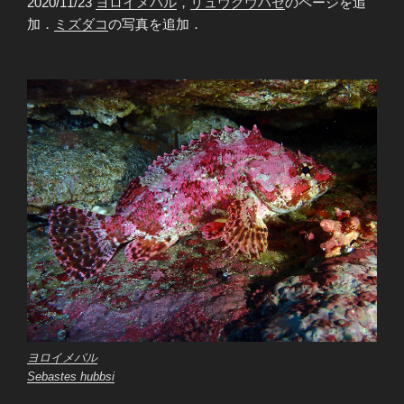
2020/11/23
ヨロイメバル
，
リュウグウハゼ
のページを追
加．
ミズダコ
の写真を追加．
ヨロイメバル
Sebastes hubbsi