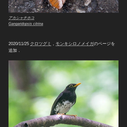
アカシャチホコ
Gangaridopsis citrina
2020/11/25
クロツグミ
，
モンキシロノメイガ
のページを
追加．