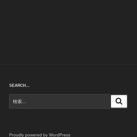
SEARCH…
検
検
索
索:
Proudly powered by WordPress