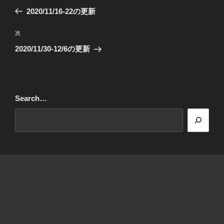
稿
の
2020/11/16-22の更新
ナ
投
ビ
稿
次
次
ゲ
の
2020/11/30-12/6の更新
投
ー
稿
シ
ョ
Search…
ン