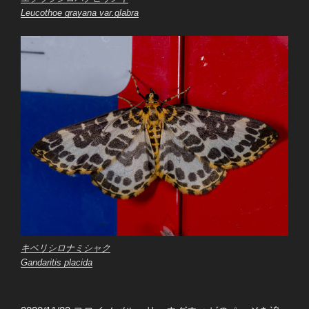
Leucothoe grayana
var.
glabra
キベリシロナミシャク
Gandaritis placida