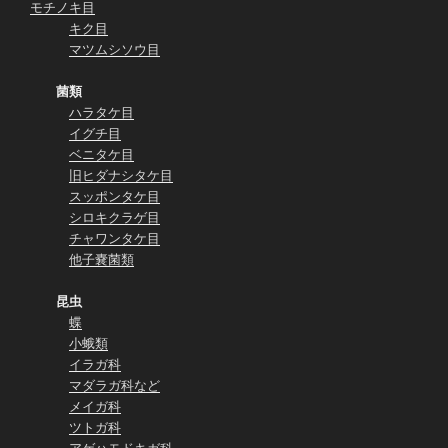
モチノキ目
キク目
マツムシソウ目
菌類
ハラタケ目
イグチ目
ベニタケ目
旧ヒダナシタケ目
スッポンタケ目
シロキクラゲ目
チャワンタケ目
他子嚢菌類
昆虫
蝶
小蛾類
イラガ科
マダラガ科など
メイガ科
ツトガ科