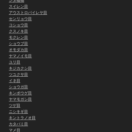
シダ植物
スイレン目
アウストロバイレヤ目
センリョウ目
コショウ目
クスノキ目
モクレン目
ショウブ目
オモダカ目
ヤマノイモ目
ユリ目
キジカクシ目
ツユクサ目
イネ目
ショウガ目
キンポウゲ目
ヤマモガシ目
ツゲ目
ニシキギ目
キントラノオ目
カタバミ目
マメ目