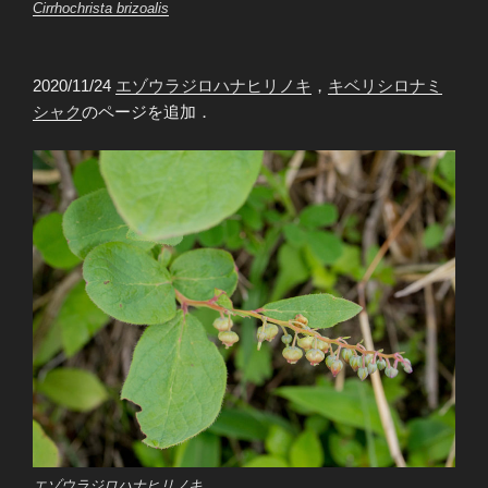
Cirrhochrista brizoalis
2020/11/24
エゾウラジロハナヒリノキ
，
キベリシロナミ
シャク
のページを追加．
エゾウラジロハナヒリノキ