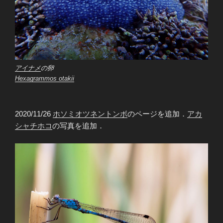
アイナメ
の卵
Hexagrammos otakii
2020/11/26
ホソミオツネントンボ
のページを追加．
アカ
シャチホコ
の写真を追加．