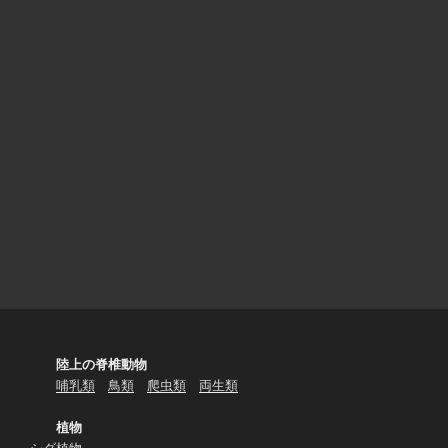
陸上の脊椎動物
哺乳類
鳥類
爬虫類
両生類
植物