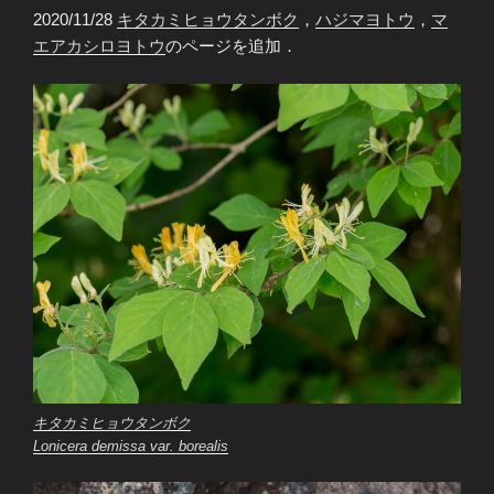
2020/11/28
キタカミヒョウタンボク
，
ハジマヨトウ
，
マ
エアカシロヨトウ
のページを追加．
キタカミヒョウタンボク
Lonicera demissa
var.
borealis