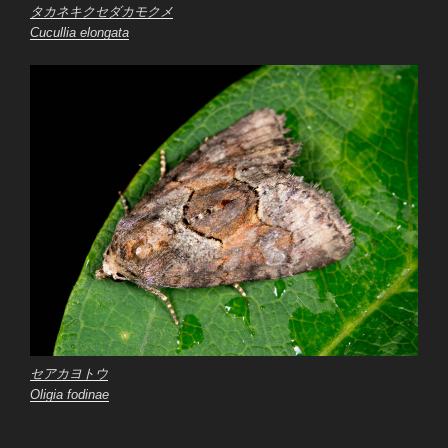
タカネキクセダカモクメ
Cucullia elongata
セアカヨトウ
Oligia fodinae