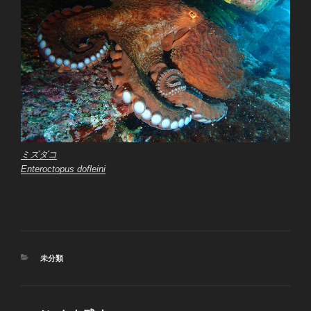
ミズダコ
Enteroctopus dofleini
カ
未分類
テ
ゴ
リ
ー