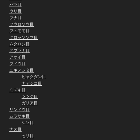
バラ目
ウリ目
ブナ目
フウロソウ目
フトモモ目
クロッソソマ目
ムクロジ目
アブラナ目
アオイ目
ブドウ目
ユキノシタ目
ビャクダン目
ナデシコ目
ミズキ目
ツツジ目
ガリア目
リンドウ目
ムラサキ目
シソ目
ナス目
セリ目