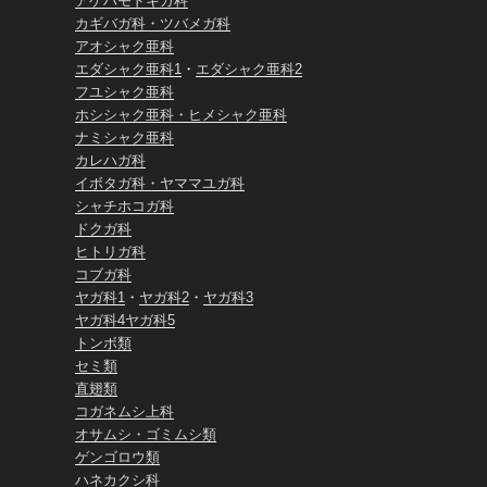
アゲハモドキガ科
カギバガ科・ツバメガ科
アオシャク亜科
エダシャク亜科1
・
エダシャク亜科2
フユシャク亜科
ホシシャク亜科・ヒメシャク亜科
ナミシャク亜科
カレハガ科
イボタガ科・ヤママユガ科
シャチホコガ科
ドクガ科
ヒトリガ科
コブガ科
ヤガ科1
・
ヤガ科2
・
ヤガ科3
ヤガ科4
ヤガ科5
トンボ類
セミ類
直翅類
コガネムシ上科
オサムシ・ゴミムシ類
ゲンゴロウ類
ハネカクシ科