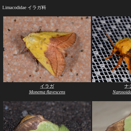
Limacodidae イラガ科
イラガ
ナ
Monema flavescens
Narosoide