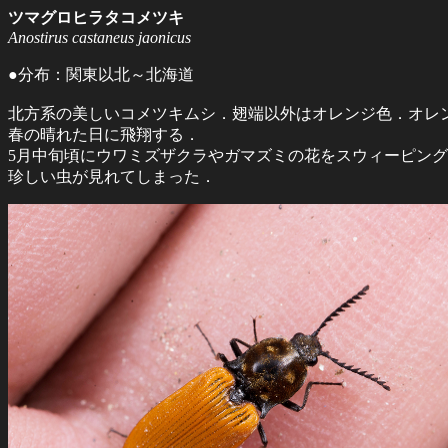
ツマグロヒラタコメツキ
Anostirus castaneus jaonicus
●分布：関東以北～北海道
北方系の美しいコメツキムシ．翅端以外はオレンジ色．オレ
春の晴れた日に飛翔する．
5月中旬頃にウワミズザクラやガマズミの花をスウィーピン
珍しい虫が見れてしまった．