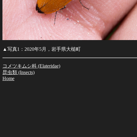
▲写真1：2020年5月，岩手県大槌町
コメツキムシ科 (Elateridae)
昆虫類 (Insects)
Home