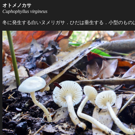
オトメノカサ
Cuphophyllus virgineus
冬に発生する白いヌメリガサ．ひだは垂生する．小型のもの