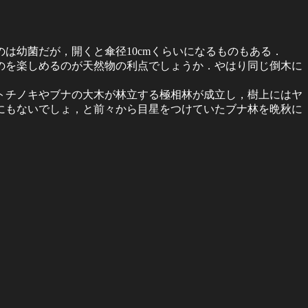
は幼菌だが，開くと傘径10cmくらいになるものもある．
のを楽しめるのが天然物の利点でしょうか．やはり同じ倒木に
トチノキやブナの大木が林立する極相林が成立し，樹上にはヤ
にもないでしょ，と前々から目星をつけていたブナ林を晩秋に