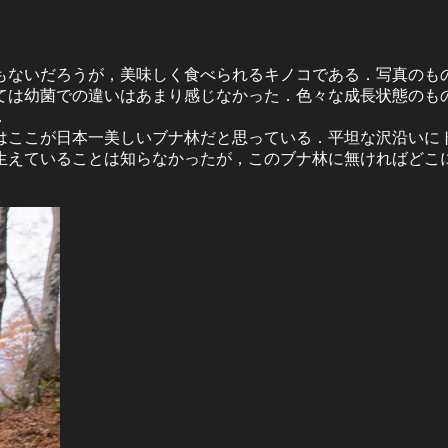
ないだろうが，美味しく食べられるキノコである．写真のもの
ては幼菌での違いはあまり感じなかった．色々な成長状態のも
．
はここが日本一美しいブナ林だと思っている．平坦な沢沿いに
生えていることは知らなかったが，このブナ林に無ければどこ