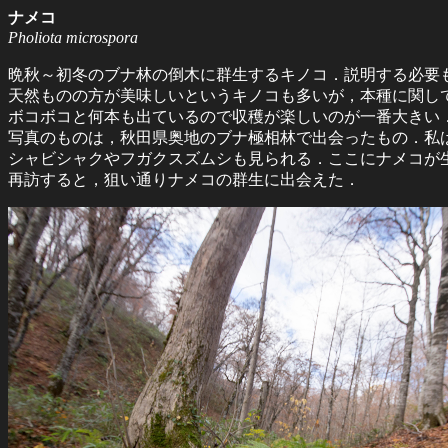
ナメコ
Pholiota microspora
晩秋～初冬のブナ林の倒木に群生するキノコ．説明する必要も
天然ものの方が美味しいというキノコも多いが，本種に関し
ボコボコと何本も出ているので収穫が楽しいのが一番大きい
写真のものは，秋田県奥地のブナ極相林で出会ったもの．私
シャビシャクやフガクスズムシも見られる．ここにナメコが
再訪すると，狙い通りナメコの群生に出会えた．