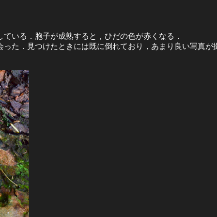
している．胞子が成熟すると，ひだの色が赤くなる．
会った．見つけたときには既に倒れており，あまり良い写真が