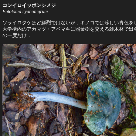
コンイロイッポンシメジ
Entoloma cyanonigrum
ソライロタケほど鮮烈ではないが，キノコでは珍しい青色を
大学構内のアカマツ・アベマキに照葉樹を交える雑木林で出
の一度だけ．