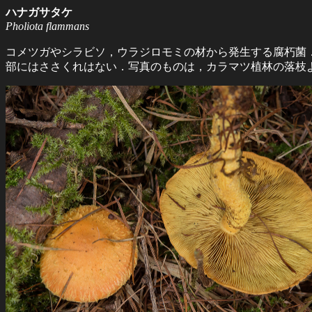
ハナガサタケ
Pholiota flammans
コメツガやシラビソ，ウラジロモミの材から発生する腐朽菌
部にはささくれはない．写真のものは，カラマツ植林の落枝