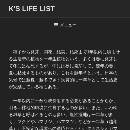
コ
K'S LIFE LIST
ン
テ
ン
メニュー
ツ
へ
ス
種子から発芽、開花、結実、枯死まで1年以内に済ませ
キ
る生活型の植物を一年生植物という。多くは春に発芽し
ッ
て冬には枯死するが、中には秋に発芽して、翌年の春、
プ
夏に枯死するものがあり、これを越年草という。日本の
気候では越夏・越冬できず実質的に一年草として生活史
が完結している種もある。
一年以内に十分な成長をする必要があることからか、
明るい裸地的環境に生育するものが多い。また、いわゆ
る雑草と呼ばれるものも多い。塩性湿地は一年草が多
く、フクドやハマサジ、ハママツナなどが一年草（越年
草）。不安定な環境への適応だろうか。タカネシオガマ