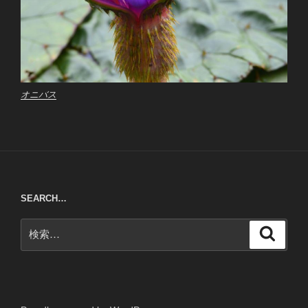
オニバス
SEARCH…
検
検
索
索: